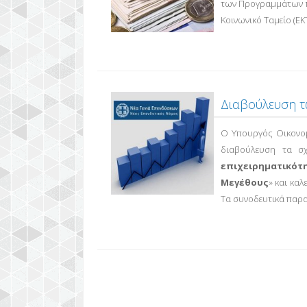
των Προγραμμάτων π
Κοινωνικό Ταμείο (ΕΚΤ
Διαβούλευση τ
O Υπουργός Οικονομί
διαβούλευση τα σ
επιχειρηματικότ
Μεγέθους
» και κα
Τα συνοδευτικά παρ