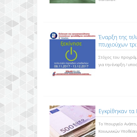
Έναρξη της τε
πτυχιούχων τρι
Στόχος του προγράμ
για την έναρξη / υπ
Εγκρίθηκαν τα
Το Υπουργείο Ανάπτυ
Κοινωνικών Υποθέσεω