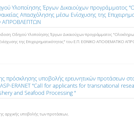
γού Υλοποίησης Έργων Δικαιούχων προγράμματος "
ναικείας Απασχόλησης μέσω Ενίσχυσης της Επιχειρημα
 ΑΠΡΟΒΛΕΠΤΩΝ
Έκδοση Οδηγού Υλοποίησης Έργων Δικαιούχων προγράμματος "Ολοκληρωμέ
νίσχυσης της Επιχειρηματικότητας" του Ε.Π. ΕΘΝΙΚΟ ΑΠΟΘΕΜΑΤΙΚΟ ΑΠ
ης πρόσκλησης υποβολής ερευνητικών προτάσεων στο
P-ERANET "Call for applicants for transnational resea
ishery and Seafood Processing "
της αρχικής υποβολής των προτάσεων,