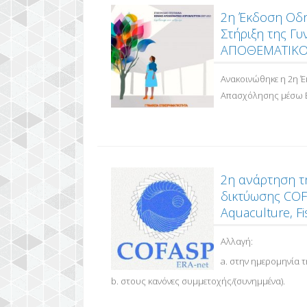
2η Έκδοση Οδη
Στήριξη της Γυ
ΑΠΟΘΕΜΑΤΙΚΟ
Ανακοινώθηκε η 2η 
Απασχόλησης μέσω Ε
2η ανάρτηση τ
δικτύωσης COFAS
Aquaculture, F
Aλλαγή:
a. στην ημερομηνία 
b. στους κανόνες συμμετοχής/(συνημμένα).