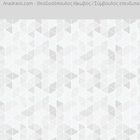
Anadrasis.com - Θεοδοσόπουλος Ιάκωβος / Σύμβουλος επενδυτικών 