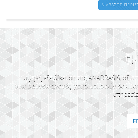
ΔΙΑΒΆΣΤΕ ΠΕΡΙ
Εμ
Η υψηλή εξειδίκευση της ANADRASIS, αξιοπο
στις διεθνείς αγορές, χρησιμοποιούν δοκιμ
υπηρεσίε
Ε