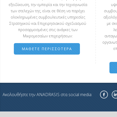
εξειδίκευση, την εμπειρία και την τεχνογνωσία
υψη
των στελεχών της, είναι σε θέση να παρέχει
συμβου
ολοκληρωμένες συμβουλευτικές υπηρεσίες
αξιολόγ
Στρατηγικού και Επιχειρησιακού σχεδιασμού
με σκ
προσαρμοσμένες στις ανάγκες των
λε
Μικρομεσαίων επιχειρήσεων:
ανταγων
οργανωτ
επ
ΜΆΘΕΤΕ ΠΕΡΙΣΣΌΤΕΡΑ
Ακολουθήστε την ANADRASIS στα social media: